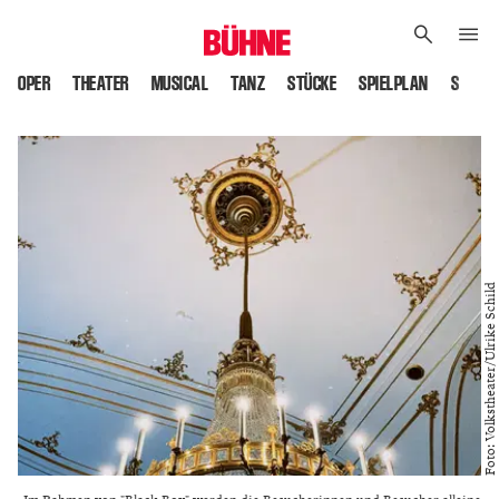
OPER
THEATER
MUSICAL
TANZ
STÜCKE
SPIELPLAN
SPIELS
Foto: Volkstheater/Ulrike Schild