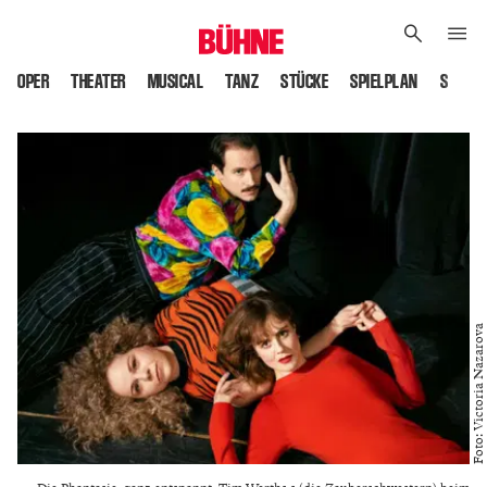
OPER
THEATER
MUSICAL
TANZ
STÜCKE
SPIELPLAN
SPIELS
Foto: Victoria Nazarova