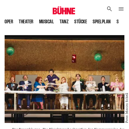
OPER
THEATER
MUSICAL
TANZ
STÜCKE
SPIELPLAN
SPIELS
Foto: Moritz Schell