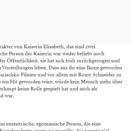
kter von Kaiserin Elisabeth, das sind zwei
sche Person der Kaiserin war weder beliebt noch
er Öffentlichkeit, sie hat sich früh zurück­gezogen und
n Vorstellungen leben. Dass aus ihr eine Ikone geworden
 Marischka-Filmen und vor allem mit Romy Schneider zu
 so ein Hit geworden wäre, würde kein Mensch mehr über
berhaupt keine Rolle gespielt hat und auch als
nd war.
em ex­zen­­trische, egomanische Person, die eine
nschen hatte, wenn sie es wollte. Sie konnte viel