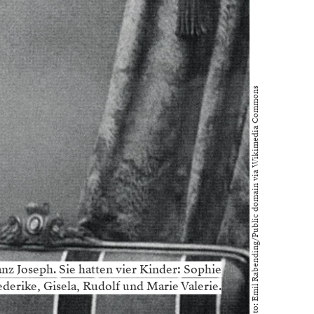
Foto: Emil Rabending/Public domain via Wikimedia Commons
anz Joseph. Sie hatten vier ­Kinder: Sophie
ederike, Gisela, ­Rudolf und Marie Valerie.