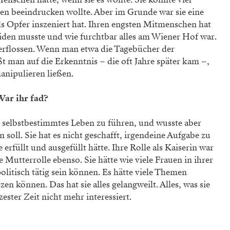
 be­­ein­drucken wollte. Aber im Grunde war sie eine
ls Opfer inszeniert hat. Ihren engsten Mitmenschen hat
leiden musste und wie furchtbar alles am Wiener Hof war.
zerflossen. Wenn man etwa die Tagebücher der
t man auf die Erkenntnis – die oft Jahre später kam –,
manipulieren ließen.
War ihr fad?
in selbstbestimmtes Leben zu führen, und wusste aber
 soll. Sie hat es nicht geschafft, irgendeine Aufgabe zu
ie erfüllt und ausgefüllt hätte. Ihre Rolle als Kaiserin war
ie Mutterrolle ebenso. Sie hätte wie viele Frauen in ihrer
politisch tätig sein können. Es hätte viele Themen
zen können. Das hat sie alles gelangweilt. Alles, was sie
ester Zeit nicht mehr interessiert.