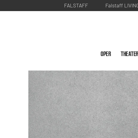
FALSTAFF
Falstaff LIVIN
OPER
THEATE