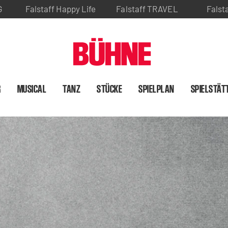
G
Falstaff Happy Life
Falstaff TRAVEL
Falst
R
MUSICAL
TANZ
STÜCKE
SPIELPLAN
SPIELSTÄT