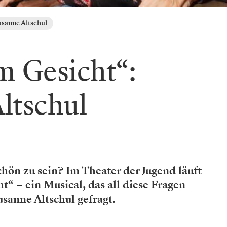
usanne Altschul
m Gesicht“:
ltschul
hön zu sein? Im Theater der Jugend läuft
t“ – ein Musical, das all diese Fragen
sanne Altschul gefragt.