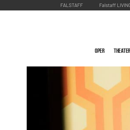
FALSTAFF
Falstaff LIVIN
OPER
THEATE