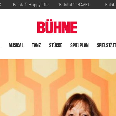
G
Falstaff Happy Life
Falstaff TRAVEL
Falst
R
MUSICAL
TANZ
STÜCKE
SPIELPLAN
SPIELSTÄT