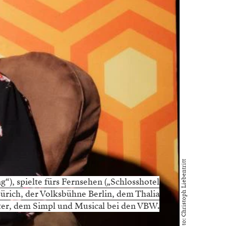
Foto: Christoph Liebentritt
g“), spielte fürs Fernsehen („Schlosshotel
Zürich, der Volksbühne Berlin, dem Thalia
ater, dem Simpl und Musical bei den VBW.