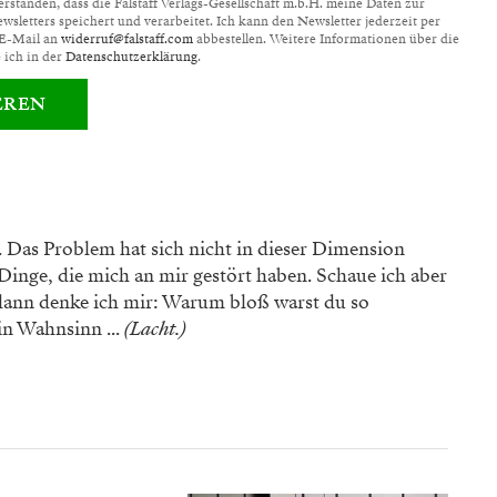
standen, dass die Falstaff Verlags-Gesellschaft m.b.H. meine Daten zur
letters speichert und verarbeitet. Ich kann den Newsletter jederzeit per
 E-Mail an
widerruf@falstaff.com
abbestellen. Weitere Informationen über die
 ich in der
Datenschutzerklärung
.
EREN
r. Das Problem hat sich nicht in dieser Dimension
s Dinge, die mich an mir gestört haben. Schaue ich aber
 dann denke ich mir: Warum bloß warst du so
in Wahnsinn ...
(Lacht.)