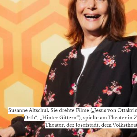
Susanne Altschul. Sie drehte Filme („Jesus von Ottakrin
Orth“, „Hinter Gittern“), spielte am Theater in 
Theater, der Josefstadt, dem Volksthe