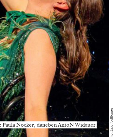
Foto: Lalo Jodlbauer
en: Paula Nocker, daneben AntoN Widauer.