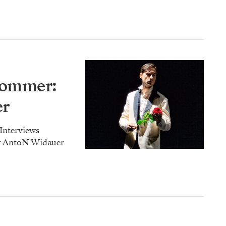
sommer:
r
nterviews
er AntoN Widauer