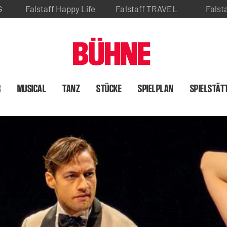
G
Falstaff Happy Life
Falstaff TRAVEL
Falst
R
MUSICAL
TANZ
STÜCKE
SPIELPLAN
SPIELSTÄT