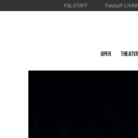
FALSTAFF
Falstaff LIVIN
OPER
THEATE