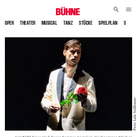
OPER
THEATER
MUSICAL
TANZ
STÜCKE
SPIELPLAN
SPIELS
Foto: Lalo Jodlbauer