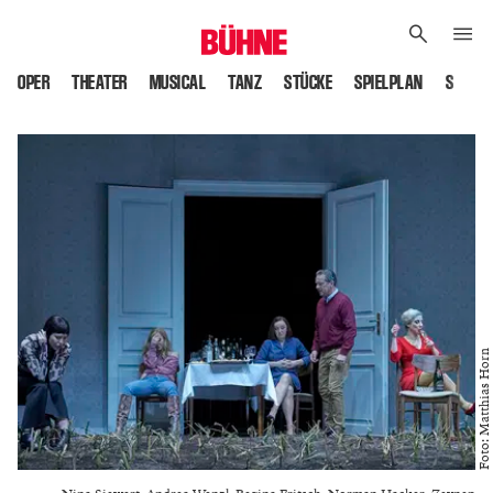
OPER
THEATER
MUSICAL
TANZ
STÜCKE
SPIELPLAN
SPIELS
Foto: Matthias Horn