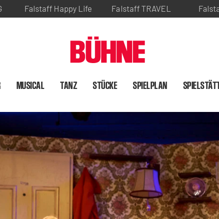
G
Falstaff Happy Life
Falstaff TRAVEL
Falst
R
MUSICAL
TANZ
STÜCKE
SPIELPLAN
SPIELSTÄT