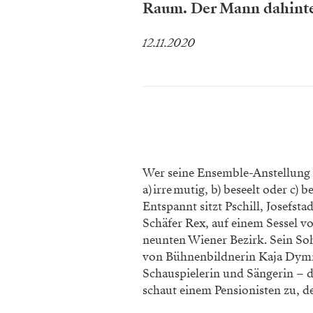
Raum. Der Mann dahinter
12.11.2020
Wer seine Ensemble-­Anstellung s
a) irre mutig, b) beseelt oder c)
Entspannt sitzt Pschill, Josefs
Schäfer Rex, auf einem Sessel v
neunten Wiener Bezirk. Sein Soh
von Bühnenbildnerin Kaja Dymnic
Schauspie­lerin und Sängerin – d
schaut einem Pensionisten zu, d