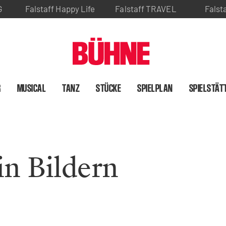
G
Falstaff Happy Life
Falstaff TRAVEL
Falst
R
MUSICAL
TANZ
STÜCKE
SPIELPLAN
SPIELSTÄT
in Bildern