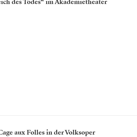
ich des Todes“ im Akademietheater
age aux Folles in der Volksoper