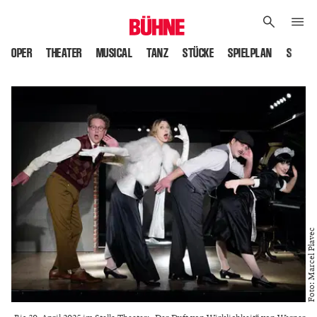
OPER
THEATER
MUSICAL
TANZ
STÜCKE
SPIELPLAN
SPIELS
Foto: Marcel Plavec