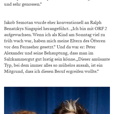
Ihre E-Mail-Adresse
Mit meiner Anmeldung erkläre ich mich einverstanden, dass die Falstaff
Verlags-Gesellschaft m.b.H. meine Daten zur Serviceverbesserung und zum
Versand des Newsletters speichert und verarbeitet. Ich kann den Newsletter
jederzeit per Abmeldelink im Newsletter oder formlos per E-Mail an
widerruf@falstaff.com
abbestellen. Weitere Informationen über die
Verarbeitung personenbezogener Daten finde ich in der
Datenschutzerklärung
.
NEWSLETTER ABONNIEREN
Beide Bühnenkapazitäten erscheinen bestgelaunt zum
Interview. Die Proben haben zwar erst zwei Tage zuvor
begonnen, dennoch weiß man schon ziemlich genau,
wohin die Reise gehen wird.
„Ich habe dieses Stück noch als Schülerin zum ersten