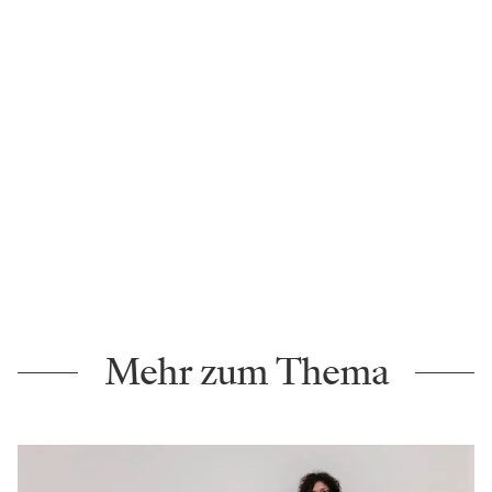
Foto: Lukas Gansterer
Jakob Semotan absolvierte eine Musicalausbildung
und reüssierte in „The Sound of Music“ an der
Volksoper, dessen Ensemble er seit Jahren
angehört. Er spielte hier u. a. Papageno („Die
Zauberflöte“), Toni („Die Zirkusprinzessin“),
Swingy („Aristocats“) oder Cupido („Orpheus in der
Unterwelt“) und ist derzeit in ganzen neun