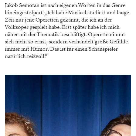
und arbeitete mit Regisseuren wie Calixto Bieito,
Christof Loy oder Hans Neuenfels und mit
Dirigenten wie Christian Thielemann, James
Levine oder Fabio Luisi. An der Volksoper
brillierte sie zuletzt in der Uraufführung von
„Alma“.
Auch am Klimawandel kommt man nicht vorbei.
Szenen, bei denen der Wolfgangsee 45 Grad hat und
darin Badende ihm algenbehangen wieder entsteigen,
sind allerbeste Satire. Denn sie haben in ihrer
Überzeichnung einen tragisch-wahren Kern und sind
gerade deshalb unglaublich komisch.
Flammendes Plädoyer
Im Gegensatz zu vielen Kolleginnen hat Annette
Dasch, wiewohl gefeierte Opernsängerin, keine