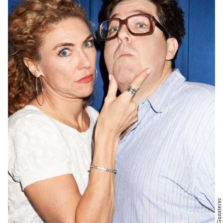
Mal 1994 in der Berliner Bar jeder Vernunft gesehen“,
erzählt Annette Dasch von jener Inszenierung, die mit
Otto Sander und den Geschwistern Pfister in den
Hauptrollen ein Sensationserfolg wurde. „Es war wild
und verrückt, die Darsteller trugen Trachtenjanker und
agierten vor Pappkulissen. Operette war zu der Zeit in
Berlin praktisch nicht präsent. Ich habe das gefeiert
und sehr genossen.“
Jakob Semotan wurde eher konventionell an Ralph
Benatzkys Singspiel herangeführt. „Ich bin mit ORF 2
aufgewachsen. Wenn ich als Kind am Sonntag viel zu
früh wach war, haben mich meine Eltern des Öfteren
vor den Fernseher gesetzt.“ Und da war er: Peter
Alexander und seine Behauptung, dass man im
Salzkammergut gut lustig sein könne.„Dieser amüsante
Typ, bei dem immer alles so mühelos aussah, ist ein
Mitgrund, dass ich diesen Beruf ergreifen wollte.“