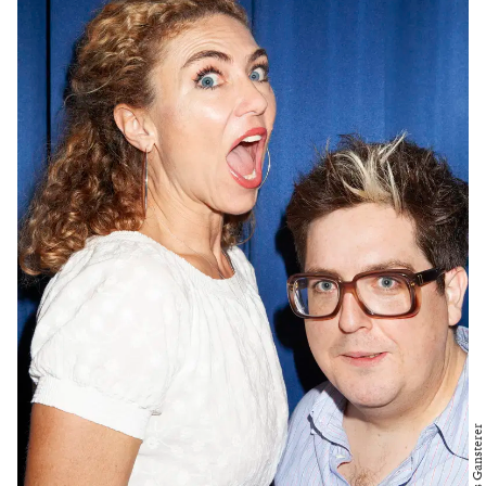
gesellschaftlich wieder um Jahrzehnte zurückgeworfen
haben.“
Die Musik ist jazzlastig. Das Rössl im Stück hat schon
bessere Zeiten gesehen, ist aber immer noch gut genug,
um Touristen zur Kasse zu bitten. „Jan Philipp Gloger
wirft mit seiner Inszenierung einen ebenso
humorvollen wie bissig-aktuellen Blick hinter die
Kulissen von Tourismus und Übertourismus“, erklärt
die Volksoper auf ihrer Homepage. Und wie schaut der
aus? „Ich spreche als Nichtösterreicherin einen Fake-
Dialekt, der die Gäste von meiner Authentizität
überzeugen soll“, präzisiert Annette Dasch. „Man sieht
auch, dass die Postkartenfassade allein nicht ausreicht,
sondern Gastronomie ein beinhartes Geschäft ist.
Reiche Typen wie Sigismund treffen auf Mitarbeiter
wie Leopold, der sich Geld leihen muss, um Josepha
Blumen kaufen zu können.“