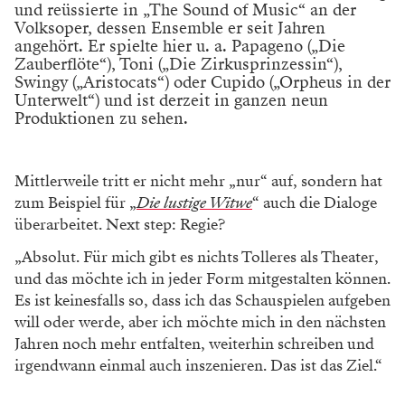
feministischen Perspektive betrachtet, was
einigermaßen kompliziert ist. Bei der Operette ist das
viel einfacher, weil sie von vornherein weitaus frecher
mit Rollenbildern umgeht. Strunzbieder wurden
Operetten erst in den 1950er- und 1960er-Jahren, weil
es im Dritten Reich auch eine Regression des
Frauenbildes gab.“
Sie genieße diese relativ neue berufliche Vielfalt, die sie
mit Partien wie den Titelrollen in „Madame
Pompadour“, „Die lustige Witwe“ oder „
Die Dubarry
“
bereits an der Volksoper künstlerisch ausleben konnte
– und denen noch viele Operettenengagements folgen
sollen.
Jakob Semotan ist nach eigenen Worten in das Genre
hineingestolpert. „Ich habe Musical studiert und lange
Zeit nur jene Operetten gekannt, die ich an der
Volksoper gespielt habe. Erst später habe ich mich
näher mit der Thematik beschäftigt. Operette nimmt