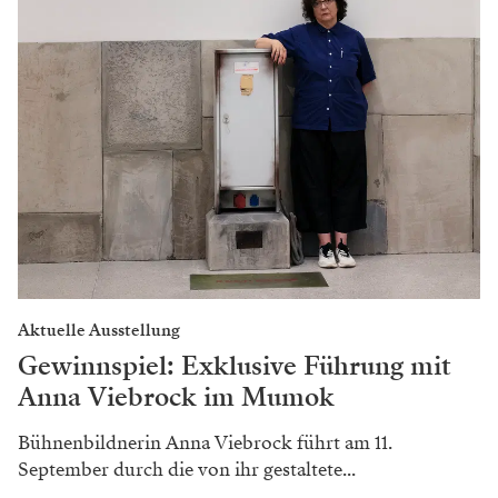
Produktionen zu sehen.
Mittlerweile tritt er nicht mehr „nur“ auf, sondern hat
zum Beispiel für „
Die lustige Witwe
“ auch die Dialoge
überarbeitet. Next step: Regie?
„Absolut. Für mich gibt es nichts Tolleres als Theater,
und das möchte ich in jeder Form mitgestalten können.
Es ist keinesfalls so, dass ich das Schauspielen aufgeben
will oder werde, aber ich möchte mich in den nächsten
Jahren noch mehr entfalten, weiterhin schreiben und
irgendwann einmal auch inszenieren. Das ist das Ziel.“
Hier die Spieltermine von
Im weißen
Rössl
in der Volksoper!