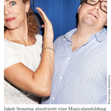
Dünkel, was die Operette betrifft. Was interessiert sie
an diesem Genre? „Ich hatte irgendwann das Gefühl,
all diese ewig geknechteten, leidenden, sterbenden
Frauen färben auf mich ab.
Den ganzen Abend vor irgendwelchen Königen und
potenziellen Mördern auf Knien herumzurutschen,
macht keinen Spaß. Als ich zum ersten Mal Eva in ‚Die
Meistersinger von Nürnberg‘ gesungen habe, die nicht
geprügelt die Bühne verlässt, sondern über die das
Publikum auch lachen kann, ist mir klar geworden,
dass in mir eine Komödiantin stecken könnte.“
Sie interessiere sich auch überhaupt nicht für jedwede
Opernnostalgie, sondern als heutige Frau für den
gesellschaftlichen Diskurs, innerhalb dessen man Oper
auch rechtfertigen könne. „Das bedeutet, man muss zu
einer Lesart finden, die diese Stücke aus einer