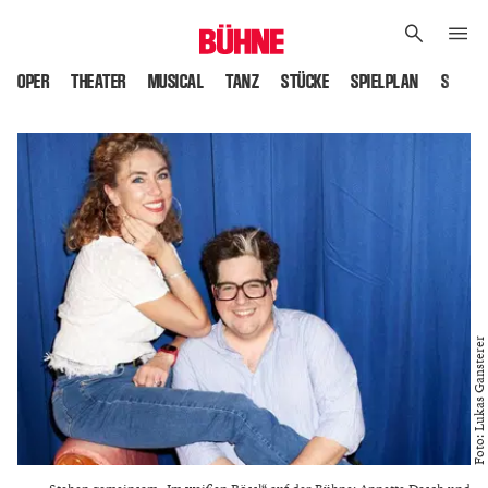
OPER
THEATER
MUSICAL
TANZ
STÜCKE
SPIELPLAN
SPIELS
Foto: Lukas Gansterer