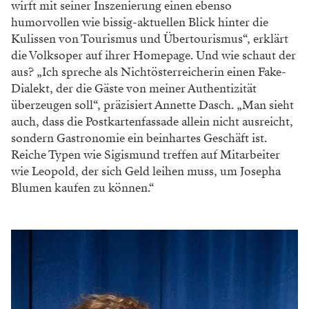
man sich den Originaltext durchliest, erkennt man
schnell, dass diese Wirtin ganz schön Pfeffer im
Hintern hat. Sie behandelt ihre Angestellten durchwegs
schlecht, woraus für das Stück eine herrliche Reibung
entsteht, weil hier keine romantische Komödie
stattfindet, man sich aber dennoch großartig
amüsiert.“
Einer der von der Chefin schlecht Behandelten ist
Leopold Brandmeyer. „Man fragt sich wirklich: Woher
kommt seine Liebe zu dieser Frau, und warum ist sie so
groß? Die Rolle weist beinahe masochistische Züge
auf. So etwas bekommt man nicht oft angeboten“, freut
sich Jakob Semotan auf die seltene Aufgabe. Gespielt
wird eine erst vor fünfzehn Jahren wiederentdeckte
Fassung aus den 1930er-Jahren. „Da ist nichts zahm
oder weichgespült“,so Jakob Semotan, „sondern man
erkennt, wie frech und aufgeschlossen die Menschen
damals waren, ehe die Nazis kamen und uns