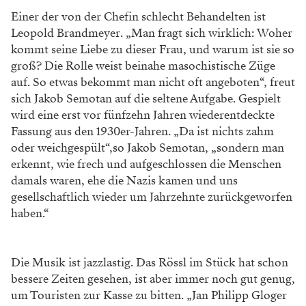
Foto: Lukas Gansterer
Die Chemie stimmt. Annette Dasch und Jakob
Semotan hatten beim Fotoshooting auf der
Probebühne keine Berührungsängste.
Hochgejazzt und abgerockt
Annette Dasch
gefällt an „ihrer“ Josepha Vogelhuber,
dass sie keine charmante Sympathieträgerin ist. „Wenn