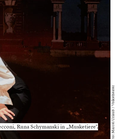
Foto: Marcel Urlaub / Volkstheater
ecconi, Runa Schymanski in „Musketiere".