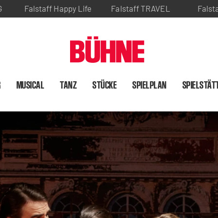
G
Falstaff Happy Life
Falstaff TRAVEL
Falst
R
MUSICAL
TANZ
STÜCKE
SPIELPLAN
SPIELSTÄT