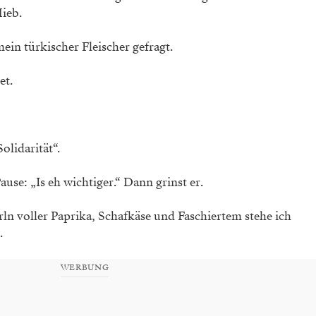
ieb.
ein türkischer Fleischer gefragt.
et.
olidarität“.
use: „Is eh wichtiger.“ Dann grinst er.
ln voller Paprika, Schafkäse und Faschiertem stehe ich
.
WERBUNG