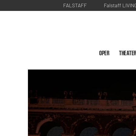
FALSTAFF
Falstaff LIVIN
OPER
THEATE