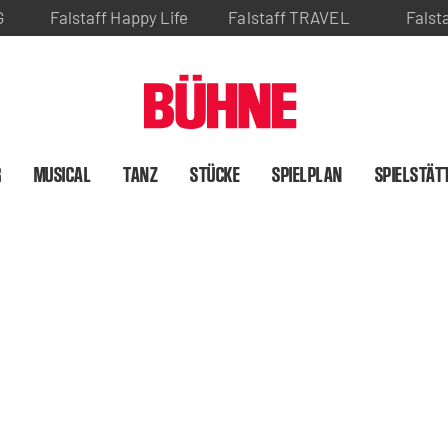
G
Falstaff Happy Life
Falstaff TRAVEL
Falst
R
MUSICAL
TANZ
STÜCKE
SPIELPLAN
SPIELSTÄT