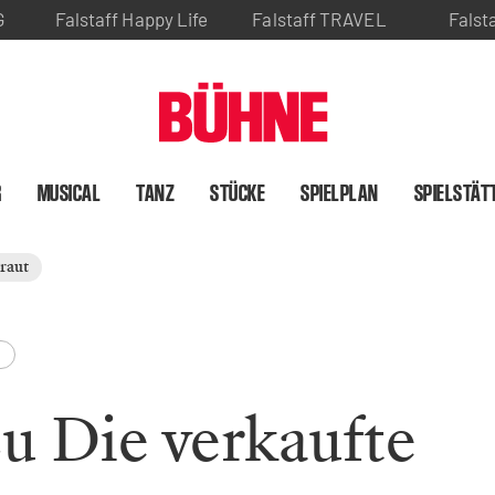
G
Falstaff Happy Life
Falstaff TRAVEL
Falst
R
MUSICAL
TANZ
STÜCKE
SPIELPLAN
SPIELSTÄT
raut
e
u Die verkaufte