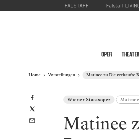
FALSTAFF
Falstaff LIVIN
OPER
THEATE
Home
Vorstellungen
Matinee zu Die verkaufte B
Wiener Staatsoper
Matine
Matinee z