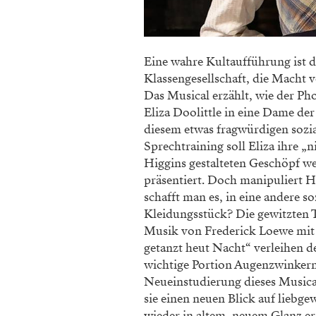
Eine wahre Kultaufführung ist di
Klassengesellschaft, die Macht
Das Musical erzählt, wie der Ph
Eliza Doolittle in eine Dame de
diesem etwas fragwürdigen sozia
Sprechtraining soll Eliza ihre 
Higgins gestalteten Geschöpf we
präsentiert. Doch manipuliert H
schafft man es, in eine andere so
Kleidungsstück? Die gewitzten T
Musik von Frederick Loewe mit S
getanzt heut Nacht“ verleihen
wichtige Portion Augenzwinker
Neueinstudierung dieses Musica
sie einen neuen Blick auf lieb
wieder in altem, neuem Glanz e