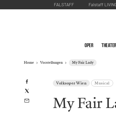
FALSTAFF
Falstaff LIVIN
OPER
THEATE
Home
Vorstellungen
My Fair Lady
Volksoper Wien
Musical
My Fair L