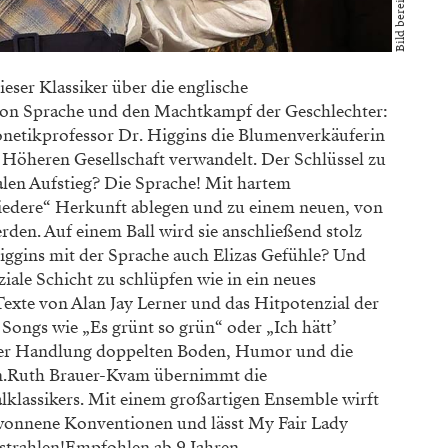
eser Klassiker über die englische
 von Sprache und den Machtkampf der Geschlechter:
onetikprofessor Dr. Higgins die Blumenverkäuferin
r Höheren Gesellschaft verwandelt. Der Schlüssel zu
len Aufstieg? Die Sprache! Mit hartem
„niedere“ Herkunft ablegen und zu einem neuen, von
rden. Auf einem Ball wird sie anschließend stolz
iggins mit der Sprache auch Elizas Gefühle? Und
ziale Schicht zu schlüpfen wie in ein neues
exte von Alan Jay Lerner und das Hitpotenzial der
ongs wie „Es grünt so grün“ oder „Ich hätt’
 der Handlung doppelten Boden, Humor und die
n.Ruth Brauer-Kvam übernimmt die
lklassikers. Mit einem großartigen Ensemble wirft
gewonnene Konventionen und lässt My Fair Lady
rstrahlen!Empfohlen ab 9 Jahren