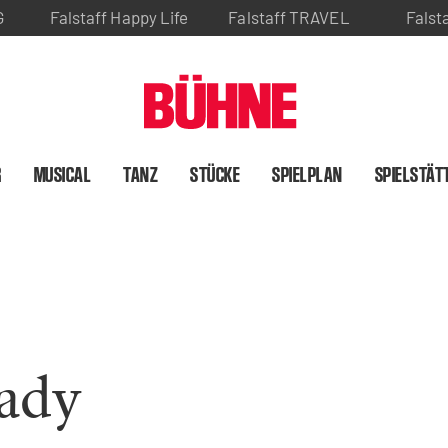
G
Falstaff Happy Life
Falstaff TRAVEL
Falst
R
MUSICAL
TANZ
STÜCKE
SPIELPLAN
SPIELSTÄT
ady