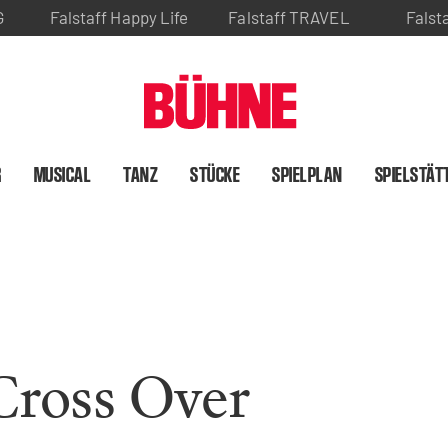
G
Falstaff Happy Life
Falstaff TRAVEL
Falst
R
MUSICAL
TANZ
STÜCKE
SPIELPLAN
SPIELSTÄT
Cross Over