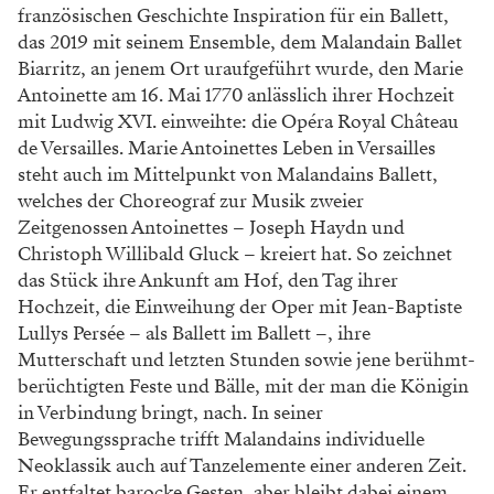
französischen Geschichte Inspiration für ein Ballett,
das 2019 mit seinem Ensemble, dem Malandain Ballet
Biarritz, an jenem Ort uraufgeführt wurde, den Marie
Antoinette am 16. Mai 1770 anlässlich ihrer Hochzeit
mit Ludwig XVI. einweihte: die Opéra Royal Château
de Versailles. Marie Antoinettes Leben in Versailles
steht auch im Mittelpunkt von Malandains Ballett,
welches der Choreograf zur Musik zweier
Zeitgenossen Antoinettes – Joseph Haydn und
Christoph Willibald Gluck – kreiert hat. So zeichnet
das Stück ihre Ankunft am Hof, den Tag ihrer
Hochzeit, die Einweihung der Oper mit Jean-Baptiste
Lullys Persée – als Ballett im Ballett –, ihre
Mutterschaft und letzten Stunden sowie jene berühmt-
berüchtigten Feste und Bälle, mit der man die Königin
in Verbindung bringt, nach. In seiner
Bewegungssprache trifft Malandains individuelle
Neoklassik auch auf Tanzelemente einer anderen Zeit.
Er entfaltet barocke Gesten, aber bleibt dabei einem