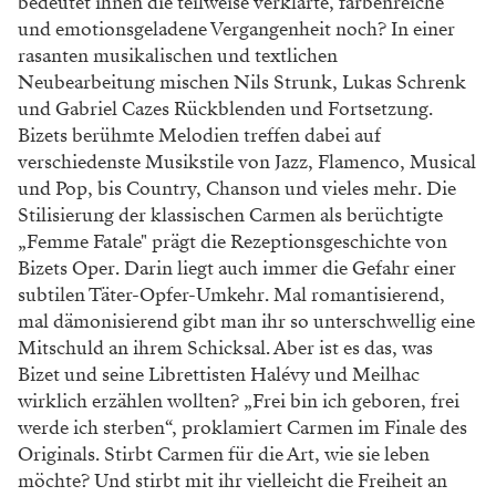
bedeutet ihnen die teilweise verklärte, farbenreiche
und emotionsgeladene Vergangenheit noch? In einer
rasanten musikalischen und textlichen
Neubearbeitung mischen Nils Strunk, Lukas Schrenk
und Gabriel Cazes Rückblenden und Fortsetzung.
Bizets berühmte Melodien treffen dabei auf
verschiedenste Musikstile von Jazz, Flamenco, Musical
und Pop, bis Country, Chanson und vieles mehr. Die
Stilisierung der klassischen Carmen als berüchtigte
„Femme Fatale" prägt die Rezeptionsgeschichte von
Bizets Oper. Darin liegt auch immer die Gefahr einer
subtilen Täter-Opfer-Umkehr. Mal romantisierend,
mal dämonisierend gibt man ihr so unterschwellig eine
Mitschuld an ihrem Schicksal. Aber ist es das, was
Bizet und seine Librettisten Halévy und Meilhac
wirklich erzählen wollten? „Frei bin ich geboren, frei
werde ich sterben“, proklamiert Carmen im Finale des
Originals. Stirbt Carmen für die Art, wie sie leben
möchte? Und stirbt mit ihr vielleicht die Freiheit an