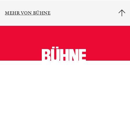
MEHR VON BÜHNE
Newsletter
Mediadaten
Autoren
Jobs
Impressum
AGB
Nutzungsbedingungen