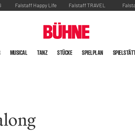
G
Falstaff Happy Life
Falstaff TRAVEL
Falst
R
MUSICAL
TANZ
STÜCKE
SPIELPLAN
SPIELSTÄT
along