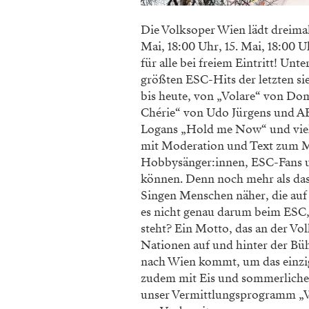
Die Volksoper Wien lädt dreimal 
Mai, 18:00 Uhr, 15. Mai, 18:00
für alle bei freiem Eintritt! Un
größten ESC-Hits der letzten si
bis heute, von „Volare“ von Do
Chérie“ von Udo Jürgens und A
Logans „Hold me Now“ und viel
mit Moderation und Text zum Mi
Hobbysänger:innen, ESC-Fans un
können. Denn noch mehr als da
Singen Menschen näher, die auf 
es nicht genau darum beim ESC,
steht? Ein Motto, das an der Vol
Nationen auf und hinter der Bü
nach Wien kommt, um das einzig
zudem mit Eis und sommerlichen
unser Vermittlungsprogramm „Wir