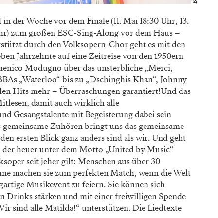
in der Woche vor dem Finale (11. Mai 18:30 Uhr, 13.
 Uhr) zum großen ESC-Sing-Along vor dem Haus –
terstützt durch den Volksopern-Chor geht es mit den
eben Jahrzehnte auf eine Zeitreise von den 1950ern
menico Modugno über das unsterbliche „Merci,
BBAs „Waterloo“ bis zu „Dschinghis Khan“, Johnny
en Hits mehr – Überraschungen garantiert!Und das
tlesen, damit auch wirklich alle
d Gesangstalente mit Begeisterung dabei sein
s gemeinsame Zuhören bringt uns das gemeinsame
den ersten Blick ganz anders sind als wir. Und geht
 der heuer unter dem Motto „United by Music“
ksoper seit jeher gilt: Menschen aus über 30
hne machen sie zum perfekten Match, wenn die Welt
artige Musikevent zu feiern. Sie können sich
 Drinks stärken und mit einer freiwilligen Spende
 sind alle Matilda!“ unterstützen. Die Liedtexte