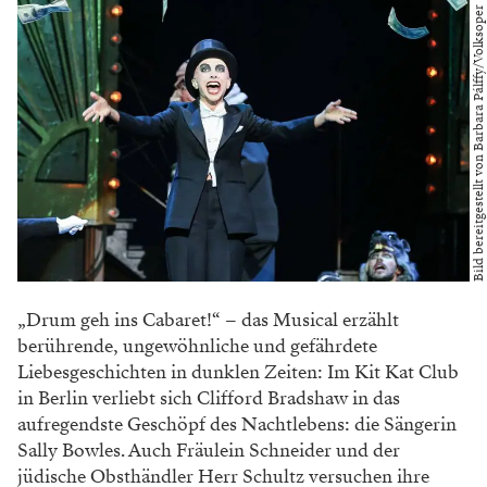
B
i
l
d
b
e
r
e
i
t
g
e
s
t
e
l
l
t
v
o
n
B
a
r
b
a
r
a
P
á
l
f
f
y
/
V
o
l
k
s
o
p
e
r
W
i
e
„Drum geh ins Cabaret!“ – das Musical erzählt
berührende, ungewöhnliche und gefährdete
Liebesgeschichten in dunklen Zeiten: Im Kit Kat Club
in Berlin verliebt sich Clifford Bradshaw in das
aufregendste Geschöpf des Nachtlebens: die Sängerin
Sally Bowles. Auch Fräulein Schneider und der
jüdische Obsthändler Herr Schultz versuchen ihre