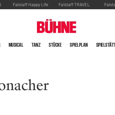
G
Falstaff Happy Life
Falstaff TRAVEL
Falst
R
MUSICAL
TANZ
STÜCKE
SPIELPLAN
SPIELSTÄT
onacher