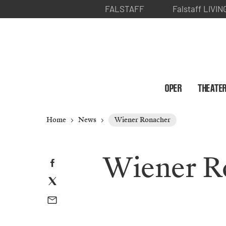
FALSTAFF
Falstaff LIVIN
OPER
THEATE
Home
News
Wiener Ronacher
Wiener R