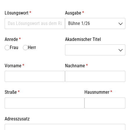
Lösungswort
(erforderlich)
*
Ausgabe
(erforderlich)
*
Anrede
(erforderlich)
*
Akademischer Titel
Frau
Herr
Vorname
(erforderlich)
*
Nachname
(erforderlich)
*
Straße
(erforderlich)
*
Hausnummer
(erforderli
*
Adresszusatz