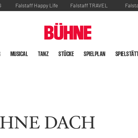
G
Falstaff Happy Life
Falstaff TRAVEL
Falst
R
MUSICAL
TANZ
STÜCKE
SPIELPLAN
SPIELSTÄT
OHNE DACH