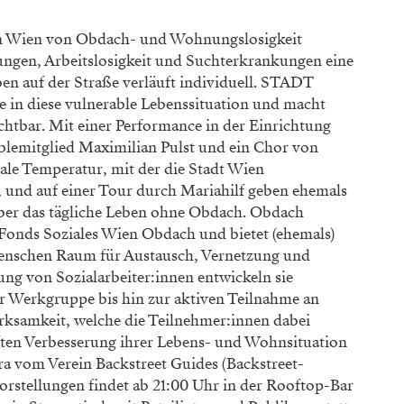
 in Wien von Obdach- und Wohnungslosigkeit
ungen, Arbeitslosigkeit und Suchterkrankungen eine
ben auf der Straße verläuft individuell. STADT
n diese vulnerable Lebenssituation und macht
htbar. Mit einer Performance in der Einrichtung
emitglied Maximilian Pulst und ein Chor von
iale Temperatur, mit der die Stadt Wien
 und auf einer Tour durch Mariahilf geben ehemals
ber das tägliche Leben ohne Obdach. Obdach
 Fonds Soziales Wien Obdach und bietet (ehemals)
nschen Raum für Austausch, Vernetzung und
ung von Sozialarbeiter:innen entwickeln sie
r Werkgruppe bis hin zur aktiven Teilnahme an
irksamkeit, welche die Teilnehmer:innen dabei
aften Verbesserung ihrer Lebens- und Wohnsituation
a vom Verein Backstreet Guides (Backstreet-
Vorstellungen findet ab 21:00 Uhr in der Rooftop-Bar