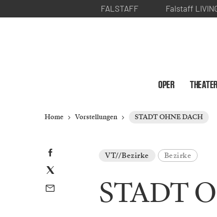
FALSTAFF
Falstaff LIVIN
OPER
THEATE
Home
Vorstellungen
STADT OHNE DACH
VT//Bezirke
Bezirke
STADT 