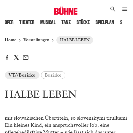
OPER
THEATER
MUSICAL
TANZ
STÜCKE
SPIELPLAN
SPIELS
Home
Vorstellungen
HALBE LEBEN
VT//Bezirke
Bezirke
HALBE LEBEN
mit slowakischen Übertiteln, so slovenskými titulkami
Ein kleines Kind, ein anspruchsvoller Job, eine
pflegebedürftige Mutter – wie lässt sich das unter