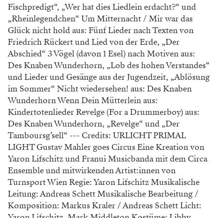
Fischpredigt“, „Wer hat dies Liedlein erdacht?“ und
„Rheinlegendchen“ Um Mitternacht / Mir war das
Glück nicht hold aus: Fünf Lieder nach Texten von
Friedrich Rückert und Lied von der Erde, „Der
Abschied“ 3 Vögel (davon 1 Esel) nach Motiven aus:
Des Knaben Wunderhorn, „Lob des hohen Verstandes“
und Lieder und Gesänge aus der Jugendzeit, „Ablösung
im Sommer“ Nicht wiedersehen! aus: Des Knaben
Wunderhorn Wenn Dein Mütterlein aus:
Kindertotenlieder Revelge (For a Drummerboy) aus:
Des Knaben Wunderhorn, „Revelge“ und „Der
Tamboursg’sell“ --- Credits: URLICHT PRIMAL
LIGHT Gustav Mahler goes Circus Eine Kreation von
Yaron Lifschitz und Franui Musicbanda mit dem Circa
Ensemble und mitwirkenden Artist:innen von
Turnsport Wien Regie: Yaron Lifschitz Musikalische
Leitung: Andreas Schett Musikalische Bearbeitung /
Komposition: Markus Kraler / Andreas Schett Licht:
Yaron Lifschitz, Mark Middleton Kostüme: Libby