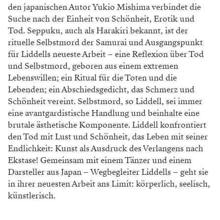
den japanischen Autor Yukio Mishima verbindet die
Suche nach der Einheit von Schön­heit, Erotik und
Tod. Seppuku, auch als Harakiri bekannt, ist der
rituelle Selbst­mord der Samurai und Ausgangspunkt
für Liddells neueste Arbeit – eine Re­flexion über Tod
und Selbstmord, ge­boren aus einem extremen
Lebenswil­len; ein Ritual für die Toten und die
Lebenden; ein Abschiedsgedicht, das Schmerz und
Schönheit vereint. Selbst­mord, so Liddell, sei immer
eine avant­gardistische Handlung und beinhalte eine
brutale ästhetische Komponente. Liddell konfrontiert
den Tod mit Lust und Schönheit, das Leben mit seiner
Endlichkeit: Kunst als Ausdruck des Verlangens nach
Ekstase! Gemeinsam mit einem Tänzer und einem
Darsteller aus Japan – Wegbegleiter Liddells – geht sie
in ihrer neuesten Arbeit ans Limit: körperlich, seelisch,
künstlerisch.