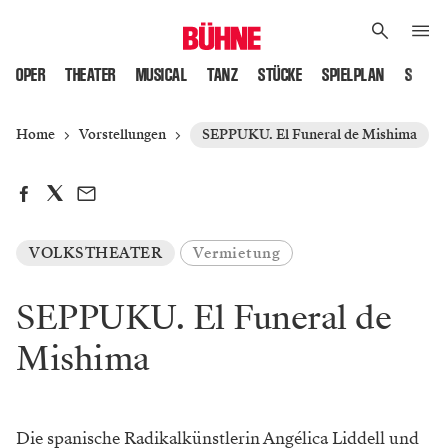
OPER
THEATER
MUSICAL
TANZ
STÜCKE
SPIELPLAN
SPIELS
Home
Vorstellungen
SEPPUKU. El Funeral de Mishima
VOLKSTHEATER
Vermietung
SEPPUKU. El Funeral de
Mishima
Die spanische Radikalkünst­lerin Angélica Liddell und