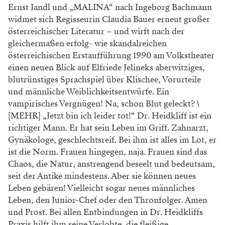
Ernst Jandl und „MALINA“ nach Ingeborg Bachmann
widmet sich Regisseurin Claudia Bauer erneut großer
österreichischer Literatur – und wirft nach der
gleichermaßen erfolg- wie skandalreichen
österreichischen Erstaufführung 1990 am Volkstheater
einen neuen Blick auf Elfriede Jelineks aberwitziges,
blutrünstiges Sprachspiel über Klischee, Vorurteile
und männliche Weiblichkeitsentwürfe. Ein
vampirisches Vergnügen! Na, schon Blut geleckt? \
[MEHR] „Jetzt bin ich leider tot!“ Dr. Heidkliff ist ein
richtiger Mann. Er hat sein Leben im Griff. Zahnarzt,
Gynäkologe, geschlechtsreif. Bei ihm ist alles im Lot, er
ist die Norm. Frauen hingegen, naja. Frauen sind das
Chaos, die Natur, anstrengend beseelt und bedeutsam,
seit der Antike mindestens. Aber sie können neues
Leben gebären! Vielleicht sogar neues männliches
Leben, den Junior-Chef oder den Thronfolger. Amen
und Prost. Bei allen Entbindungen in Dr. Heidkliffs
Praxis hilft ihm seine Verlobte, die fleißige