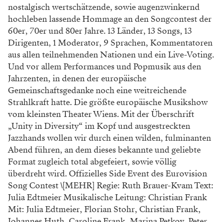
nostalgisch wertschätzende, sowie augenzwinkernd
hochleben lassende Hommage an den Songcontest der
60er, 70er und 80er Jahre. 13 Länder, 13 Songs, 13
Dirigenten, 1 Moderator, 9 Sprachen, Kommentatoren
aus allen teilnehmenden Nationen und ein Live-Voting.
Und vor allem Performances und Popmusik aus den
Jahrzenten, in denen der europäische
Gemeinschaftsgedanke noch eine weitreichende
Strahlkraft hatte. Die größte europäische Musikshow
vom kleinsten Theater Wiens. Mit der Überschrift
„Unity in Diversity“ im Kopf und ausgestreckten
Jazzhands wollen wir durch einen wilden, fulminanten
Abend führen, an dem dieses bekannte und geliebte
Format zugleich total abgefeiert, sowie völlig
überdreht wird. Offizielles Side Event des Eurovision
Song Contest \[MEHR] Regie: Ruth Brauer-Kvam Text:
Julia Edtmeier Musikalische Leitung: Christian Frank
Mit: Julia Edtmeier, Florian Stohr, Christian Frank,
Johannes Huth, Caroline Frank, Marina Petkov, Peter