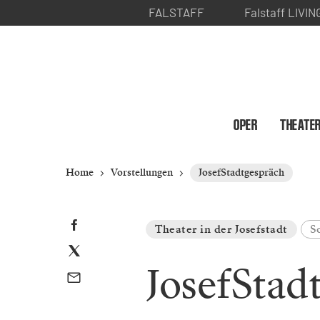
FALSTAFF
Falstaff LIVIN
OPER
THEATE
Home
Vorstellungen
JosefStadtgespräch
Theater in der Josefstadt
S
JosefStad