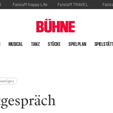
G
Falstaff Happy Life
Falstaff TRAVEL
Falst
R
MUSICAL
TANZ
STÜCKE
SPIELPLAN
SPIELSTÄT
onstiges
tgespräch