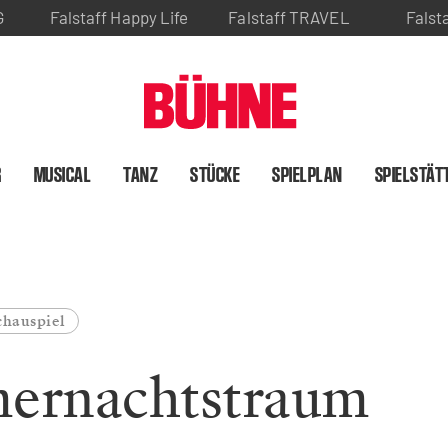
G
Falstaff Happy Life
Falstaff TRAVEL
Falst
R
MUSICAL
TANZ
STÜCKE
SPIELPLAN
SPIELSTÄT
chauspiel
ernachtstraum