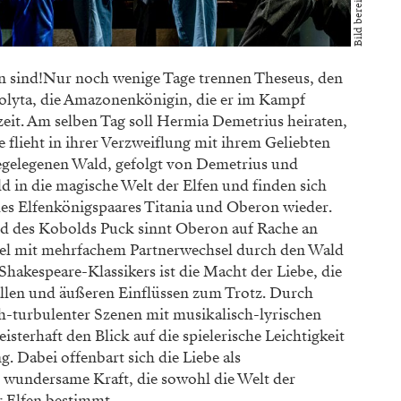
en sind!Nur noch wenige Tage trennen Theseus, den
lyta, die Amazonenkönigin, die er im Kampf
eit. Am selben Tag soll Hermia Demetrius heiraten,
ie flieht in ihrer Verzweiflung mit ihrem Geliebten
egelegenen Wald, gefolgt von Demetrius und
ld in die magische Welt der Elfen und finden sich
 des Elfenkönigspaares Titania und Oberon wieder.
d des Kobolds Puck sinnt Oberon auf Rache an
piel mit mehrfachem Partnerwechsel durch den Wald
Shakespeare-Klassikers ist die Macht der Liebe, die
ällen und äußeren Einflüssen zum Trotz. Durch
-turbulenter Szenen mit musikalisch-lyrischen
terhaft den Blick auf die spielerische Leichtigkeit
 Dabei offenbart sich die Liebe als
h wundersame Kraft, die sowohl die Welt der
r Elfen bestimmt.