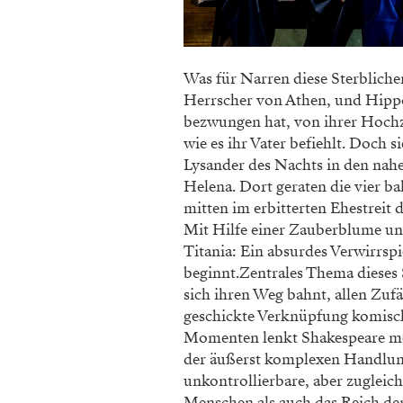
Was für Narren diese Sterblich
Herrscher von Athen, und Hippo
bezwungen hat, von ihrer Hochz
wie es ihr Vater befiehlt. Doch s
Lysander des Nachts in den nah
Helena. Dort geraten die vier ba
mitten im erbitterten Ehestreit
Mit Hilfe einer Zauberblume un
Titania: Ein absurdes Verwirrs
beginnt.Zentrales Thema dieses 
sich ihren Weg bahnt, allen Zuf
geschickte Verknüpfung komisch
Momenten lenkt Shakespeare meis
der äußerst komplexen Handlung.
unkontrollierbare, aber zugleic
Menschen als auch das Reich de