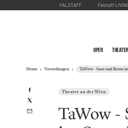
FALSTAFF
Falstaff LIVIN
OPER
THEATE
Home
Vorstellungen
TaWow - Saus und Braus i
Theater an der Wien
TaWow - 