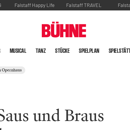
G
Falstaff Happy Life
Falstaff TRAVEL
Falst
R
MUSICAL
TANZ
STÜCKE
SPIELPLAN
SPIELSTÄT
m Opernhaus
Saus und Braus