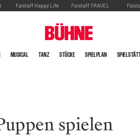
G
Falstaff Happy Life
Falstaff TRAVEL
Falst
R
MUSICAL
TANZ
STÜCKE
SPIELPLAN
SPIELSTÄT
 Puppen spielen