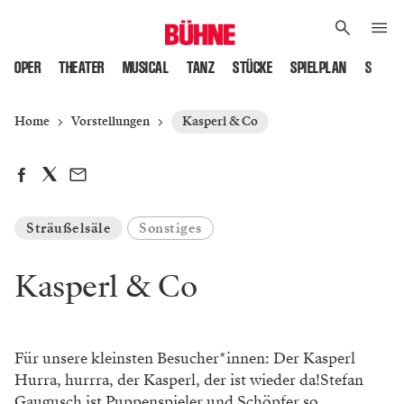
OPER
THEATER
MUSICAL
TANZ
STÜCKE
SPIELPLAN
SPIELS
Home
Vorstellungen
Kasperl & Co
Sträußelsäle
Sonstiges
Kasperl & Co
Für unsere kleinsten Besucher*innen: Der Kasperl
Hurra, hurrra, der Kasperl, der ist wieder da!Stefan
Gaugusch ist Puppenspieler und Schöpfer so