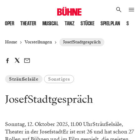
OPER
THEATER
MUSICAL
TANZ
STÜCKE
SPIELPLAN
SPIELS
Home
Vorstellungen
JosefStadtgespräch
Sträußelsäle
Sonstiges
JosefStadtgespräch
Sonntag, 12. Oktober 2025, 11.00 UhrSträußelsäle,
Theater in der JosefstadtEr ist erst 26 und hat schon 27
Rollen auf Bühnen und im Film gespielt, die meisten