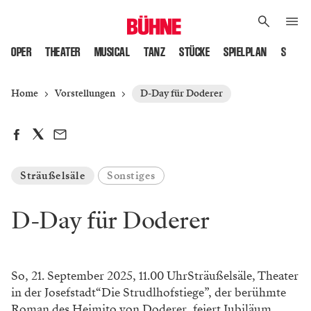
OPER
THEATER
MUSICAL
TANZ
STÜCKE
SPIELPLAN
SPIELS
Home
Vorstellungen
D-Day für Doderer
Sträußelsäle
Sonstiges
D-Day für Doderer
So, 21. September 2025, 11.00 UhrSträußelsäle, Theater
in der Josefstadt“Die Strudlhofstiege”, der berühmte
Roman des Heimito von Doderer, feiert Jubiläum.