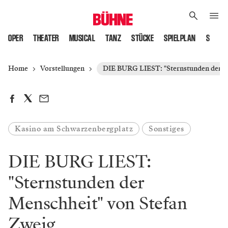
OPER
THEATER
MUSICAL
TANZ
STÜCKE
SPIELPLAN
SPIELS
Home
Vorstellungen
DIE BURG LIEST: "Sternstunden der M
Kasino am Schwarzenbergplatz
Sonstiges
DIE BURG LIEST:
"Sternstunden der
Menschheit" von Stefan
Zweig