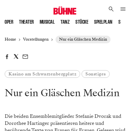
OPER
THEATER
MUSICAL
TANZ
STÜCKE
SPIELPLAN
SPIELS
Home
Vorstellungen
Nur ein Gläschen Medizin
Kasino am Schwarzenbergplatz
Sonstiges
Nur ein Gläschen Medizin
Die beiden Ensemblemitglieder Stefanie Dvorak und
Dorothee Hartinger präsentieren heitere und
berührende Texte von Frauen für Frauen. Gelesen wird