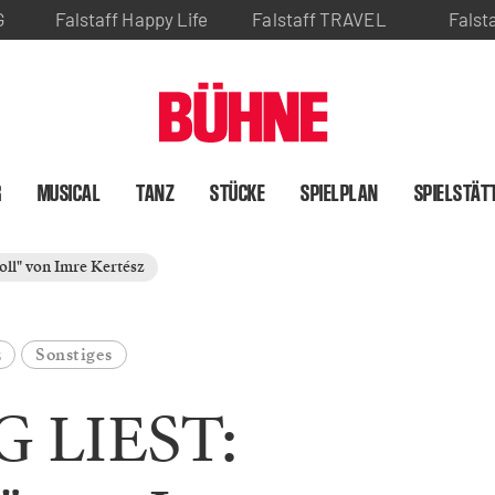
G
Falstaff Happy Life
Falstaff TRAVEL
Falst
R
MUSICAL
TANZ
STÜCKE
SPIELPLAN
SPIELSTÄT
ll" von Imre Kertész
z
Sonstiges
G LIEST: