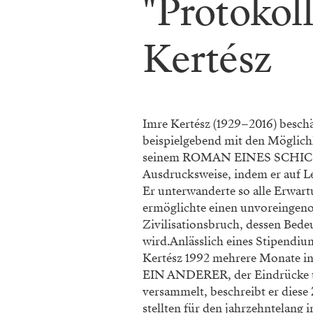
"Protokol
Kertész
Imre Kertész (1929–2016) beschä
beispielgebend mit den Möglichk
seinem ROMAN EINES SCHICKSA
Ausdrucksweise, indem er auf L
Er unterwanderte so alle Erwar
ermöglichte einen unvoreingen
Zivilisationsbruch, dessen Bede
wird.Anlässlich eines Stipendiu
Kertész 1992 mehrere Monate i
EIN ANDERER, der Eindrücke un
versammelt, beschreibt er diese
stellten für den jahrzehntelan