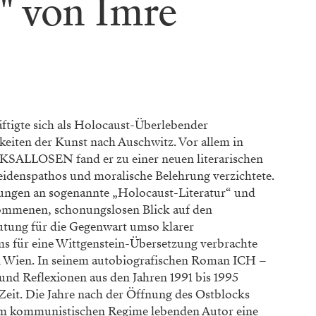
l" von Imre
ftigte sich als Holocaust-Überlebender
eiten der Kunst nach Auschwitz. Vor allem in
LLOSEN fand er zu einer neuen literarischen
eidenspathos und moralische Belehrung verzichtete.
tungen an sogenannte „Holocaust-Literatur“ und
ommenen, schonungslosen Blick auf den
utung für die Gegenwart umso klarer
ms für eine Wittgenstein-Übersetzung verbrachte
n Wien. In seinem autobiografischen Roman ICH –
d Reflexionen aus den Jahren 1991 bis 1995
 Zeit. Die Jahre nach der Öffnung des Ostblocks
g im kommunistischen Regime lebenden Autor eine