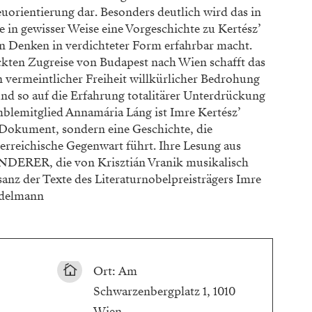
orientierung dar. Besonders deutlich wird das in
n gewisser Weise eine Vorgeschichte zu Kertész’
n Denken in verdichteter Form erfahrbar macht.
ckten Zugreise von Budapest nach Wien schafft das
n vermeintlicher Freiheit willkürlicher Bedrohung
und so auf die Erfahrung totalitärer Unterdrückung
lemitglied Annamária Láng ist Imre Kertész’
okument, sondern eine Geschichte, die
terreichische Gegenwart führt. Ihre Lesung aus
RER, die von Krisztián Vranik musikalisch
isanz der Texte des Literaturnobelpreisträgers Imre
Edelmann
Ort: Am
Schwarzenbergplatz 1, 1010
Wien