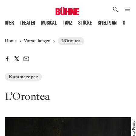
OPER
THEATER
MUSICAL
TANZ
STÜCKE
SPIELPLAN
SPIELS
Home
Vorstellungen
L’Orontea
Kammeroper
L’Orontea