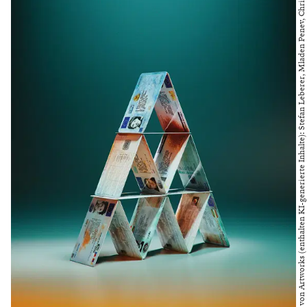
Bild bereitgestellt von Artworks (enthalten KI-generierte Inhalte): Stefan Leberer, Mladen Penev, Christo Penev