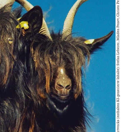
Bild bereitgestellt von Artworks (enthalten KI-generierte Inhalte): Stefan Leberer, Mladen Penev, Christo Penev