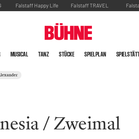
G
Falstaff Happy Life
Falstaff TRAVEL
Falst
R
MUSICAL
TANZ
STÜCKE
SPIELPLAN
SPIELSTÄT
Alexander
nesia / Zweimal