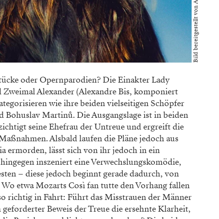
ücke oder Opernparodien? Die Einakter Lady
 Zweimal Alexander (Alexandre Bis, komponiert
ategorisieren wie ihre beiden vielseitigen Schöpfer
 Bohuslav Martinů. Die Ausgangslage ist in beiden
chtigt seine Ehefrau der Untreue und ergreift die
aßnahmen. Alsbald laufen die Pläne jedoch aus
 ermorden, lässt sich von ihr jedoch in ein
 hingegen inszeniert eine Verwechslungskomödie,
esten – diese jedoch beginnt gerade dadurch, von
 Wo etwa Mozarts Così fan tutte den Vorhang fallen
so richtig in Fahrt: Führt das Misstrauen der Männer
geforderter Beweis der Treue die ersehnte Klarheit,