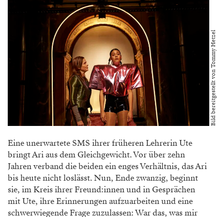
Bild bereitgestellt von Tommy Hetzel
Eine unerwartete SMS ihrer früheren Lehrerin Ute
bringt Ari aus dem Gleichgewicht. Vor über zehn
Jahren verband die beiden ein enges Verhältnis, das Ari
bis heute nicht loslässt. Nun, Ende zwanzig, beginnt
sie, im Kreis ihrer Freund:innen und in Gesprächen
mit Ute, ihre Erinnerungen aufzuarbeiten und eine
schwerwiegende Frage zuzulassen: War das, was mir