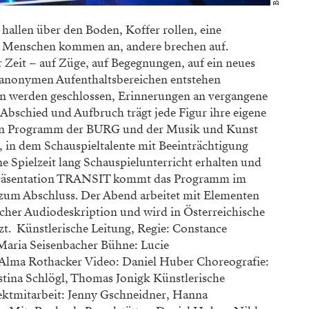
hallen über den Boden, Koffer rollen, eine
rt. Menschen kommen an, andere brechen auf.
 Zeit – auf Züge, auf Begegnungen, auf ein neues
d anonymen Aufenthaltsbereichen entstehen
en werden geschlossen, Erinnerungen an vergangene
 Abschied und Aufbruch trägt jede Figur ihre eigene
 ein Programm der BURG und der Musik und Kunst
n, in dem Schauspieltalente mit Beeinträchtigung
 Spielzeit lang Schauspielunterricht erhalten und
r Präsentation TRANSIT kommt das Programm im
zum Abschluss. Der Abend arbeitet mit Elementen
scher Audiodeskription und wird in Österreichische
t. Künstlerische Leitung, Regie: Constance
Maria Seisenbacher Bühne: Lucie
Alma Rothacker Video: Daniel Huber Choreografie:
stina Schlögl, Thomas Jonigk Künstlerische
ektmitarbeit: Jenny Gschneidner, Hanna