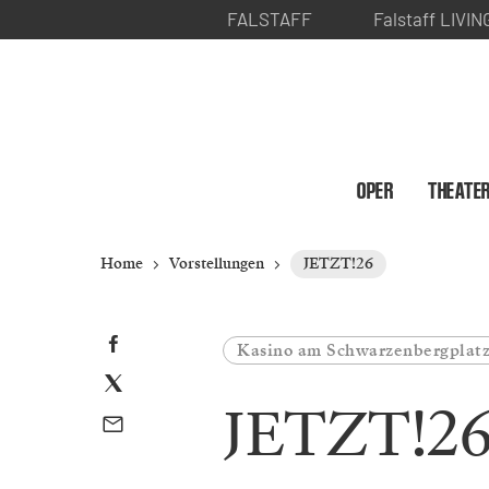
FALSTAFF
Falstaff LIVIN
OPER
THEATE
Home
Vorstellungen
JETZT!26
Kasino am Schwarzenbergplat
JETZT!2