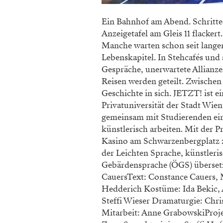
Ein Bahnhof am Abend. Schritte 
Anzeigetafel am Gleis 11 flacke
Manche warten schon seit langer
Lebenskapitel. In Stehcafés un
Gespräche, unerwartete Allianz
Reisen werden geteilt. Zwischen
Geschichte in sich. JETZT! ist
Privatuniversität der Stadt Wie
gemeinsam mit Studierenden eine
künstlerisch arbeiten. Mit de
Kasino am Schwarzenbergplatz 
der Leichten Sprache, künstleri
Gebärdensprache (ÖGS) übersetz
CauersText: Constance Cauers, 
Hedderich Kostüme: Ida Bekic, 
Steffi Wieser Dramaturgie: Chri
Mitarbeit: Anne GrabowskiProj