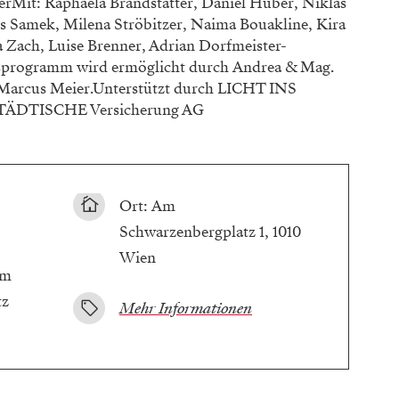
erMit: Raphaela Brandstätter, Daniel Huber, Niklas
s Samek, Milena Ströbitzer, Naima Bouakline, Kira
 Zach, Luise Brenner, Adrian Dorfmeister-
ngsprogramm wird ermöglicht durch Andrea & Mag.
 Marcus Meier.Unterstützt durch LICHT INS
TÄDTISCHE Versicherung AG
Ort: Am
Schwarzenbergplatz 1, 1010
Wien
tz
Mehr Informationen