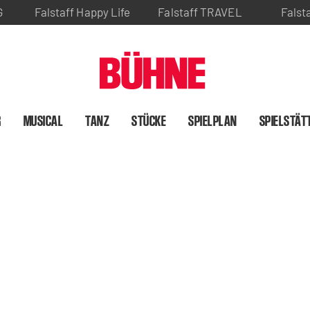
G
Falstaff Happy Life
Falstaff TRAVEL
Falst
R
MUSICAL
TANZ
STÜCKE
SPIELPLAN
SPIELSTÄT