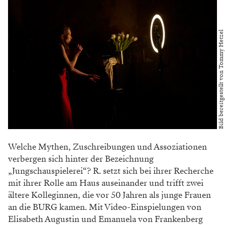
Bild bereitgestellt von Tommy Hetzel
Welche Mythen, Zuschreibungen und Assoziationen
verbergen sich hinter der Bezeichnung
„Jungschauspielerei“? R. setzt sich bei ihrer Recherche
mit ihrer Rolle am Haus auseinander und trifft zwei
ältere Kolleginnen, die vor 50 Jahren als junge Frauen
an die BURG kamen. Mit Video-Einspielungen von
Elisabeth Augustin und Emanuela von Frankenberg