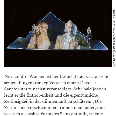
Bild bereitgestellt von Marcella Ruiz Cruz
Nur auf drei Wochen ist der Besuch Hans Castorps bei
seinem lungenkranken Vetter in einem Davoser
Sanatorium zunächst veranschlagt. Sehr bald jedoch
lernt er die Enthobenheit und die eigentümliche
Zeitlosigkeit in der dünnen Luft zu schätzen: „Die
Zeitformen verschwimmen, rinnen ineinander, und
was sich als wahre Form des Seins enthüllt, ist eine