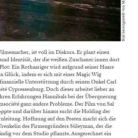
Bild bereitgestellt von Marcella Ruiz Cruz
ilmemacher, ist voll im Diskurs. Er plant einen
 und Identität, der die weißen Zuschauer:innen dort
 Plot: Ein Rothaariger wird aufgrund seiner Haare
ein Glück, indem er sich mit einer Magic Wig
 finanzielle Unterstützung durch seinen Onkel Carl
été Cypressenburg. Doch dieser arbeitet lieber an
ahren Erfahrungen Hannibals bei der Überquerung
lmsociété ganz andere Probleme. Der Film von Sal
oppte und darüber hinaus sucht die Holding der
nleitung. Hoffnung auf den Posten macht sich die
Urenkelin des Firmengründers Süleyman, der die
dig vor dem Studio pflanzte. Ausgerechnet ein