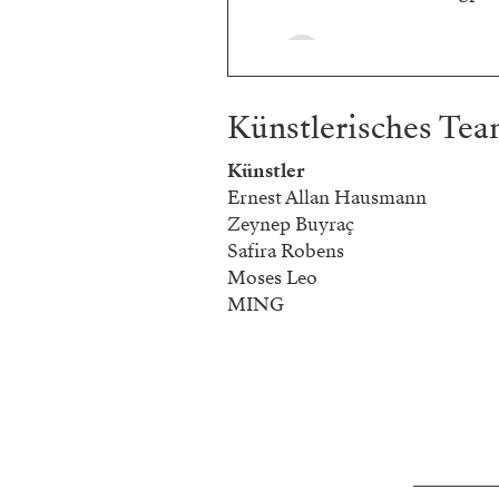
Künstlerisches Te
Künstler
Ernest Allan Hausmann
Zeynep Buyraç
Safira Robens
Moses Leo
MING