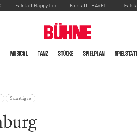
G
Falstaff Happy Life
Falstaff TRAVEL
Falst
R
MUSICAL
TANZ
STÜCKE
SPIELPLAN
SPIELSTÄT
z
Sonstiges
nburg