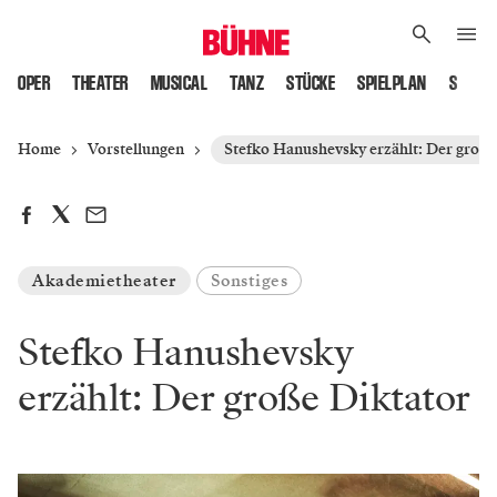
OPER
THEATER
MUSICAL
TANZ
STÜCKE
SPIELPLAN
SPIELS
Home
Vorstellungen
Stefko Hanushevsky erzählt: Der große
Akademietheater
Sonstiges
Stefko Hanushevsky
erzählt: Der große Diktator