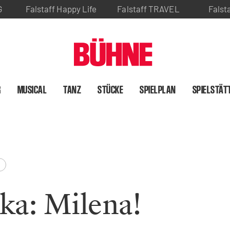
G
Falstaff Happy Life
Falstaff TRAVEL
Falst
R
MUSICAL
TANZ
STÜCKE
SPIELPLAN
SPIELSTÄT
ka: Milena!