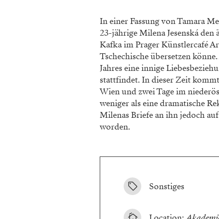
In einer Fassung von Tamara Met
23-jährige Milena Jesenská den ä
Kafka im Prager Künstlercafé Arc
Tschechische übersetzen könne. 
Jahres eine innige Liebesbeziehu
stattfindet. In dieser Zeit komm
Wien und zwei Tage im niederö
weniger als eine dramatische Re
Milenas Briefe an ihn jedoch au
worden.
Sonstiges
Location:
Akademie